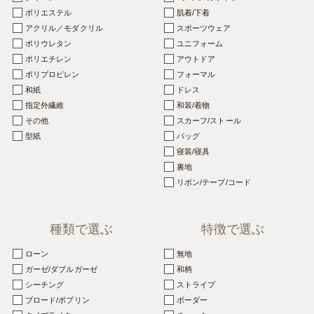
ポリエステル
肌着/下着
アクリル／モダクリル
スポーツウェア
ポリウレタン
ユニフォーム
ポリエチレン
アウトドア
ポリプロピレン
フォーマル
和紙
ドレス
指定外繊維
和装/着物
その他
スカーフ/ストール
型紙
バッグ
寝装/寝具
裏地
リボン/テープ/コード
種類で選ぶ
特徴で選ぶ
ローン
無地
ガーゼ/ダブルガーゼ
和柄
シーチング
ストライプ
ブロード/ポプリン
ボーダー