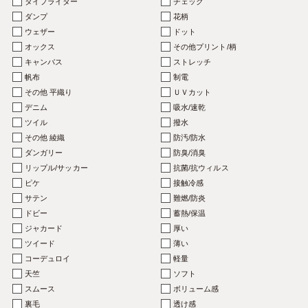
タイプライター
チェック
ダンプ
花柄
ウェザー
ドット
オックス
その他プリント/柄
キャンバス
ストレッチ
帆布
制電
その他 平織り
ＵＶカット
デニム
吸水/速乾
ツイル
撥水
その他 綾織
防汚/防水
ダンガリー
防臭/消臭
リップル/サッカー
抗菌/抗ウィルス
ピケ
接触冷感
サテン
難燃/防炎
ドビー
蓄熱/保温
ジャカード
厚い
ツイード
薄い
コーデュロイ
軽量
天竺
ソフト
スムース
ボリューム感
裏毛
透け感