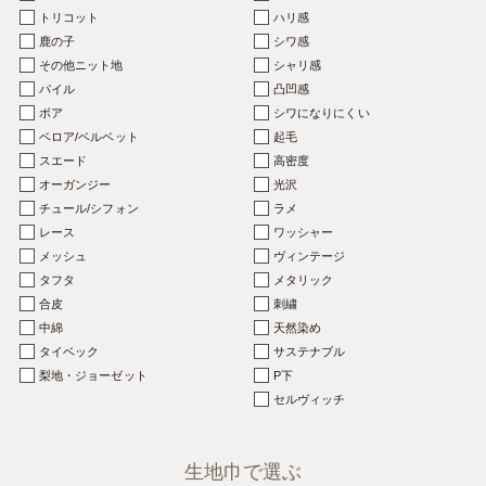
トリコット
ハリ感
鹿の子
シワ感
その他ニット地
シャリ感
パイル
凸凹感
ボア
シワになりにくい
ベロア/ベルベット
起毛
スエード
高密度
オーガンジー
光沢
チュール/シフォン
ラメ
レース
ワッシャー
メッシュ
ヴィンテージ
タフタ
メタリック
合皮
刺繍
中綿
天然染め
タイベック
サステナブル
梨地・ジョーゼット
P下
セルヴィッチ
生地巾で
選ぶ