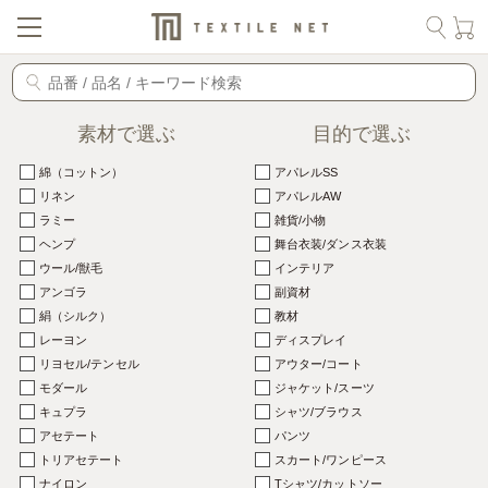
素材で選ぶ
目的で選ぶ
綿（コットン）
アパレルSS
リネン
アパレルAW
ラミー
雑貨/小物
ヘンプ
舞台衣装/ダンス衣装
ウール/獣毛
インテリア
アンゴラ
副資材
絹（シルク）
教材
レーヨン
ディスプレイ
リヨセル/テンセル
アウター/コート
モダール
ジャケット/スーツ
キュプラ
シャツ/ブラウス
アセテート
パンツ
トリアセテート
スカート/ワンピース
ナイロン
Tシャツ/カットソー